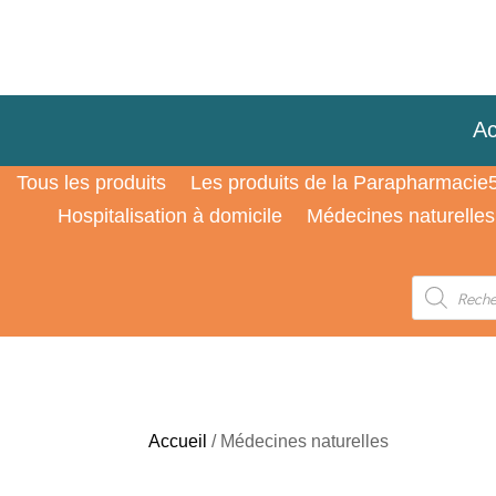
Ac
Tous les produits
Les produits de la Parapharmacie
Hospitalisation à domicile
Médecines naturelles
Recherche
de
produits
Accueil
/ Médecines naturelles