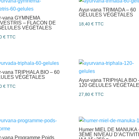
Ayur-vana TRIMADA – 60
GÉLULES VÉGÉTALES
r-vana GYMNEMA
VESTRIS – FLACON DE
18,40
€
TTC
GÉLULES VÉGÉTALES
80
€
TTC
r-vana TRIPHALA BIO – 60
LULES VÉGÉTALES
Ayur-vana TRIPHALA BIO 
120 GÉLULES VÉGÉTAL
80
€
TTC
27,80
€
TTC
Humer MIEL DE MANUKA 
3ÈME NIVEAU D’ACTIVIT
r-vana Programme Poids