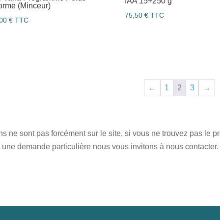
IAA 15+250 g
orme (Minceur)
75,50
€
TTC
,00
€
TTC
←
1
2
3
→
 ne sont pas forcément sur le site, si vous ne trouvez pas le 
une demande particulière nous vous invitons à nous contacter.