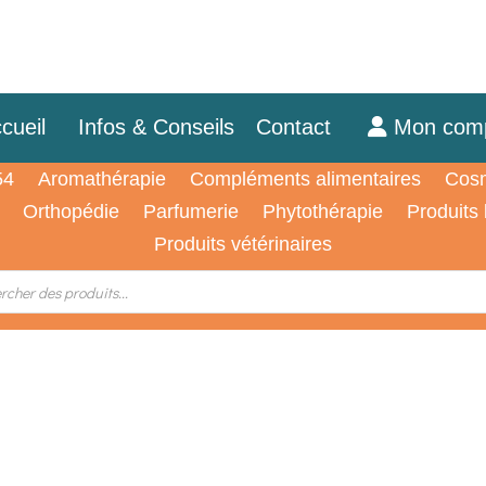
cueil
Infos & Conseils
Contact
Mon com
54
Aromathérapie
Compléments alimentaires
Cosm
Orthopédie
Parfumerie
Phytothérapie
Produits
Produits vétérinaires