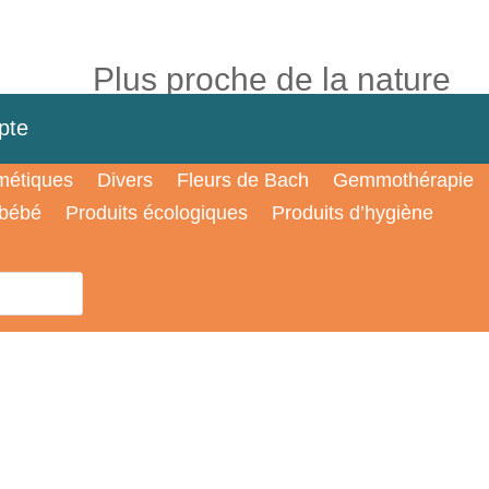
Plus proche de la nature
pte
étiques
Divers
Fleurs de Bach
Gemmothérapie
 bébé
Produits écologiques
Produits d’hygiène