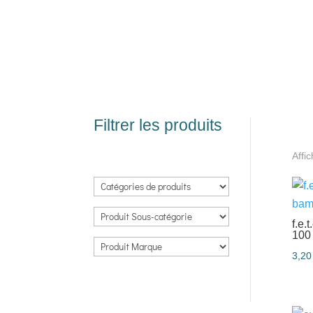
Filtrer les produits
Affi
f.e.
100
3,2