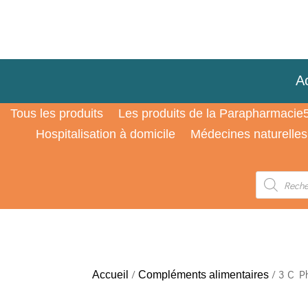
Ac
Tous les produits
Les produits de la Parapharmacie
Hospitalisation à domicile
Médecines naturelles
Recherche
de
produits
/
/ 3 C P
Accueil
Compléments alimentaires