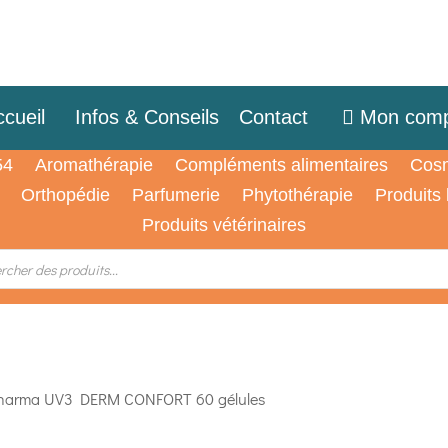
cueil
Infos & Conseils
Contact
Mon comp
54
Aromathérapie
Compléments alimentaires
Cosm
Orthopédie
Parfumerie
Phytothérapie
Produits
Produits vétérinaires
harma UV3 DERM CONFORT 60 gélules