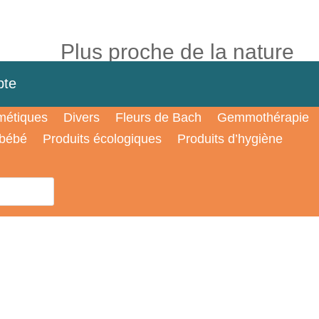
Plus proche de la nature
te
étiques
Divers
Fleurs de Bach
Gemmothérapie
 bébé
Produits écologiques
Produits d’hygiène