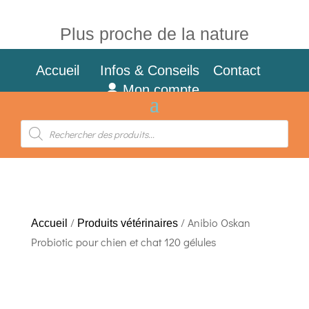
Plus proche de la nature
Accueil
Infos & Conseils
Contact
Mon compte
Recherche
de
produits
/
/ Anibio Oskan
Accueil
Produits vétérinaires
Probiotic pour chien et chat 120 gélules