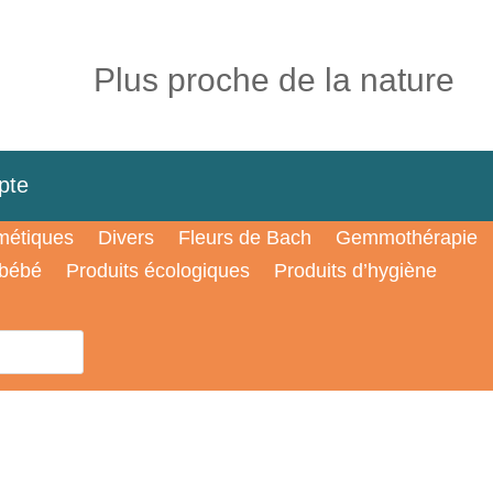
Plus proche de la nature
pte
étiques
Divers
Fleurs de Bach
Gemmothérapie
 bébé
Produits écologiques
Produits d’hygiène