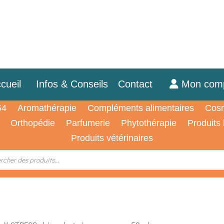
cueil
Infos & Conseils
Contact
Mon com
54
Aromathérapie
Compléments alimentaires
Cosm
Orthopédie
Parfumerie
Phytothérapie
Produits
Produits vétérinaires