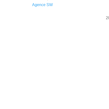
2022 ©
Agence SW
| Tous droits réservés
2