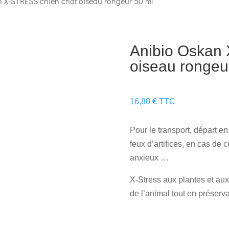
n X-STRESS chien chat oiseau rongeur 50 ml
Anibio Oskan
oiseau rongeu
16,80
€
TTC
Pour le transport, départ e
feux d’artifices, en cas de
anxieux …
X-Stress aux plantes et aux 
de l’animal tout en préservan