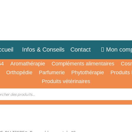
cueil
Infos & Conseils
Contact
Mon comp
54
Aromathérapie
Compléments alimentaires
Cosm
Orthopédie
Parfumerie
Phytothérapie
Produits
Produits vétérinaires