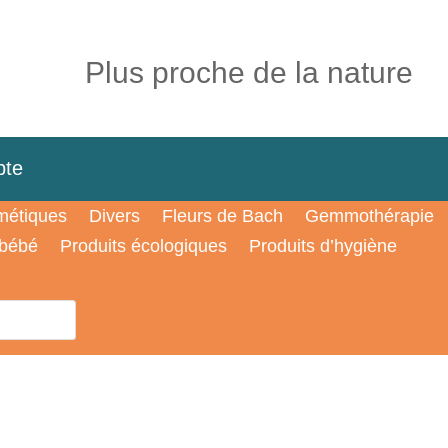
Plus proche de la nature
te
étiques
Divers
Fleurs de Bach
Gemmothérapie
 bébé
Produits écologiques
Produits d’hygiène