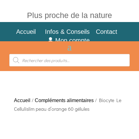
Plus proche de la nature
Accueil
Infos & Conseils
Contact
Mon compte
Recherche
de
produits
/
/ Biocyte Le
Accueil
Compléments alimentaires
Cellulislim peau d’orange 60 gélules