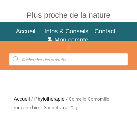
Plus proche de la nature
Accueil
Infos & Conseils
Contact
Mon compte
Recherche
de
produits
/
/ Calmelia Camomille
Accueil
Phytothérapie
romaine bio – Sachet vrac 25g