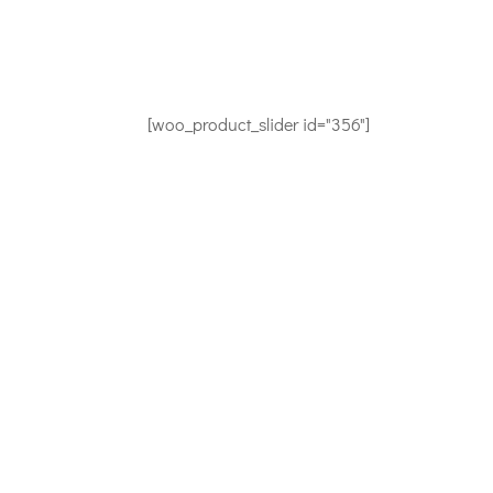
[woo_product_slider id="356"]
CONTACTEZ-NOUS