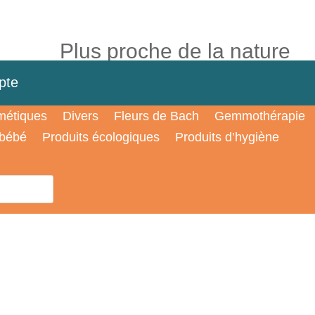
Plus proche de la nature
pte
étiques
Divers
Fleurs de Bach
Gemmothérapie
 bébé
Produits écologiques
Produits d’hygiène