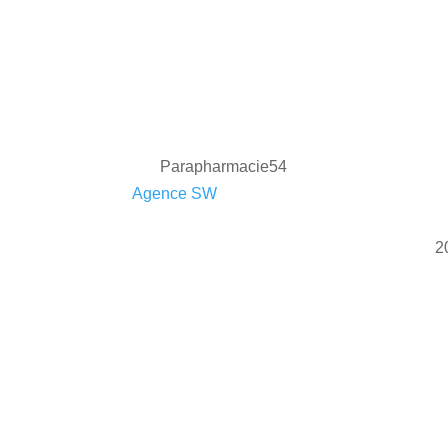
Parapharmacie54
2022 ©
Agence SW
| Tous droits réservés
2