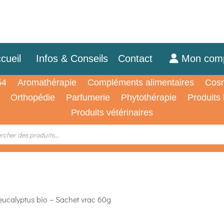
cueil
Infos & Conseils
Contact
Mon com
54
Aromathérapie
Compléments alimentaires
Cosm
Orthopédie
Parfumerie
Phytothérapie
Produits
Produits vétérinaires
’eucalyptus bio – Sachet vrac 60g