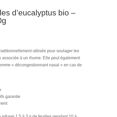
les d’eucalyptus bio –
0g
traditionnellement utilisée pour soulager les
oux associée à un rhume. Elle peut également
n comme « décongestionnant nasal » en cas de
e
ifs garantie
ment
e infuser 1,5 à 3 g de feuilles pendant 10 à