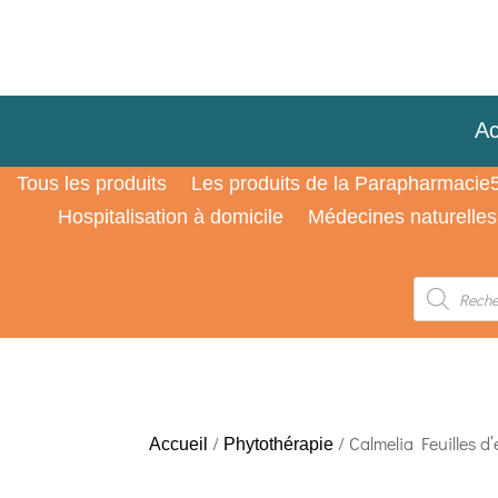
Ac
Tous les produits
Les produits de la Parapharmacie
Hospitalisation à domicile
Médecines naturelles
Recherche
de
produits
/
/ Calmelia Feuilles d
Accueil
Phytothérapie