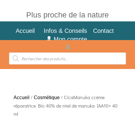
Plus proche de la nature
Accueil
Infos & Conseils
Contact
Mon compte
Recherche
de
produits
/
/ CicaManuka ccème
Accueil
Cosmétique
réparatrice Bio 40% de miel de manuka IAA10+ 40
ml