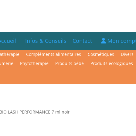
Accueil
Infos & Conseils
Contact
Mon comp
athérapie
Compléments alimentaires
Cosmétiques
Divers
umerie
Phytothérapie
Produits bébé
Produits écologiques
BIO LASH PERFORMANCE 7 ml noir