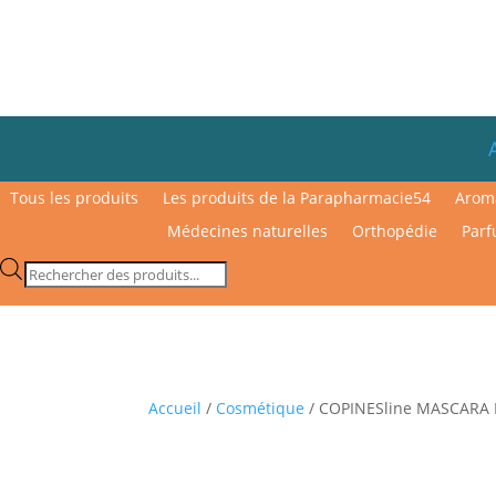
Tous les produits
Les produits de la Parapharmacie54
Arom
Médecines naturelles
Orthopédie
Parf
Recherche
de
produits
Accueil
/
Cosmétique
/ COPINESline MASCARA 