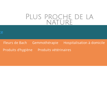
Plus proche de la
nature
te
Fleurs de Bach
Gemmothérapie
Hospitalisation à domicile
Produits d’hygiène
Produits vétérinaires