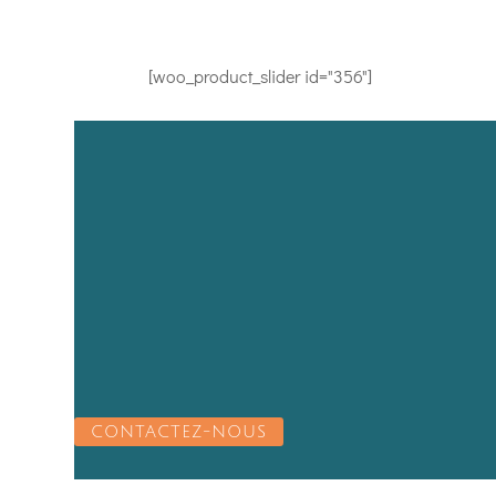
[woo_product_slider id="356"]
CONTACTEZ-NOUS