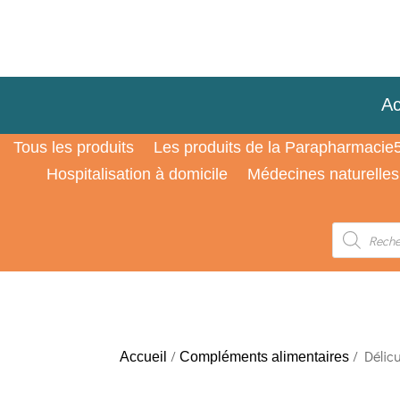
Ac
Tous les produits
Les produits de la Parapharmacie
Hospitalisation à domicile
Médecines naturelles
Recherche
de
produits
/
/ Délic
Accueil
Compléments alimentaires