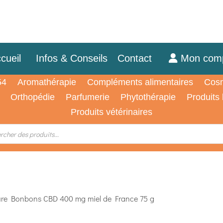
cueil
Infos & Conseils
Contact
Mon com
54
Aromathérapie
Compléments alimentaires
Cosm
Orthopédie
Parfumerie
Phytothérapie
Produits
Produits vétérinaires
ure Bonbons CBD 400 mg miel de France 75 g