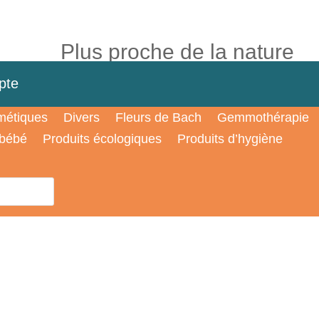
Plus proche de la nature
pte
étiques
Divers
Fleurs de Bach
Gemmothérapie
 bébé
Produits écologiques
Produits d’hygiène