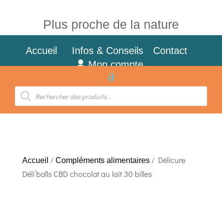
Plus proche de la nature
Accueil
Infos & Conseils
Contact
Mon compte
Recherche
de
produits
/
/ Délicure
Accueil
Compléments alimentaires
Déli’balls CBD chocolat au lait 30 billes