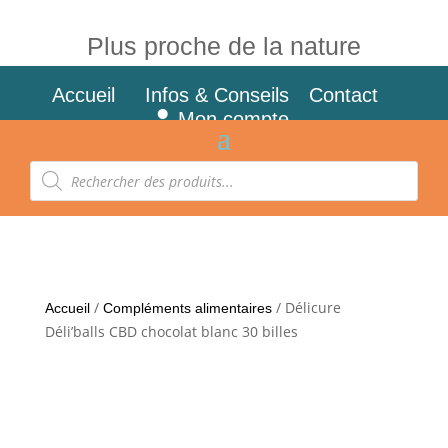
Plus proche de la nature
Accueil
Infos & Conseils
Contact
Mon compte
Recherche
de
produits
/
/ Délicure
Accueil
Compléments alimentaires
Déli’balls CBD chocolat blanc 30 billes