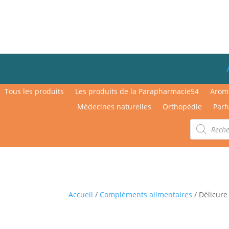
Tous les produits
Les produits de la Parapharmacie54
Arom
Médecines naturelles
Orthopédie
Parf
Recherche
de
produits
Accueil
/
Compléments alimentaires
/ Délicure 