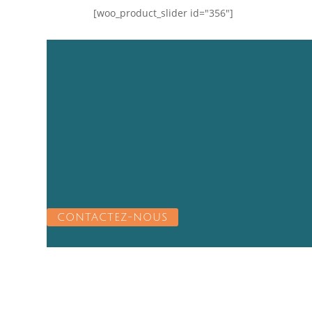
[woo_product_slider id="356"]
CONTACTEZ-NOUS