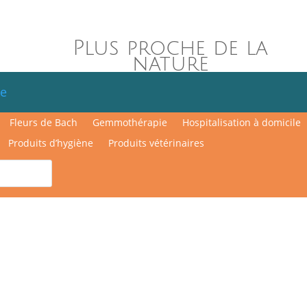
Plus proche de la
nature
e
Fleurs de Bach
Gemmothérapie
Hospitalisation à domicile
Produits d’hygiène
Produits vétérinaires