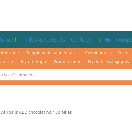
Accueil
Infos & Conseils
Contact
Mon compt
athérapie
Compléments alimentaires
Cosmétiques
Divers
umerie
Phytothérapie
Produits bébé
Produits écologiques
Déli’balls CBD chocolat noir 30 billes