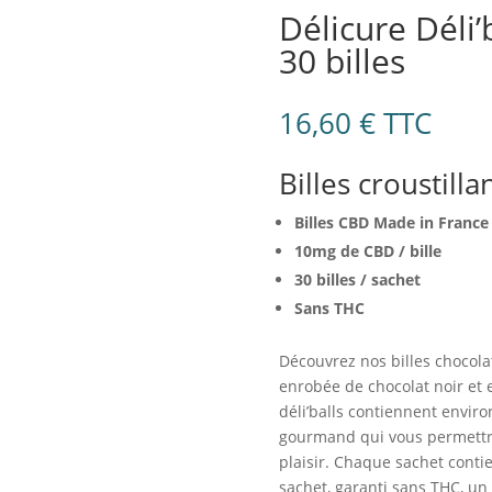
Délicure Déli’
30 billes
16,60
€
TTC
Billes croustill
Billes CBD Made in France
10mg de CBD / bille
30 billes / sachet
Sans THC
Découvrez nos billes chocolat
enrobée de chocolat noir et 
déli’balls contiennent envir
gourmand qui vous permettr
plaisir. Chaque sachet conti
sachet, garanti sans THC, 