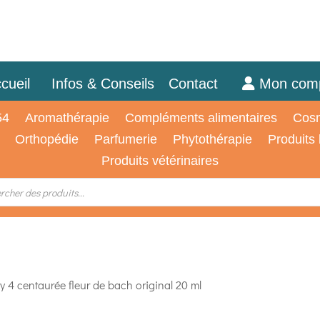
cueil
Infos & Conseils
Contact
Mon com
54
Aromathérapie
Compléments alimentaires
Cosm
Orthopédie
Parfumerie
Phytothérapie
Produits
Produits vétérinaires
4 centaurée fleur de bach original 20 ml