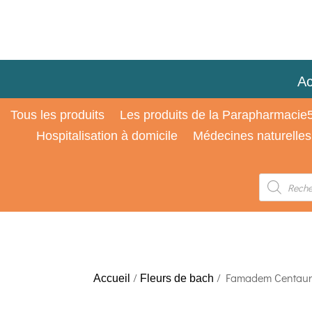
Ac
Tous les produits
Les produits de la Parapharmacie
Hospitalisation à domicile
Médecines naturelles
Recherche
de
produits
/
/ Famadem Centaury 
Accueil
Fleurs de bach