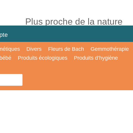
Plus proche de la nature
pte
étiques
Divers
Fleurs de Bach
Gemmothérapie
 bébé
Produits écologiques
Produits d’hygiène