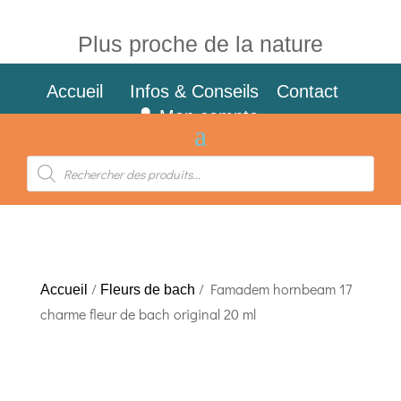
Plus proche de la nature
Accueil
Infos & Conseils
Contact
Mon compte
Recherche
de
produits
/
/ Famadem hornbeam 17
Accueil
Fleurs de bach
charme fleur de bach original 20 ml