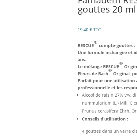
gouttes 20 ml
19,40
€
TTC
®
RESCUE
compte-gouttes :
Une formule inchangée et ide
ans.
®
Le mélange RESCUE
Origin
®
Fleurs de Bach
Original, po
Parfait pour une utilisation 
professionnelle et les respon
Alcool de raisin 27% v/v,
nummularium (L.) Mill, Clem
Prunus cerasifera Ehrh, Or
Conseils d’utilisation :
4 gouttes dans un verre d