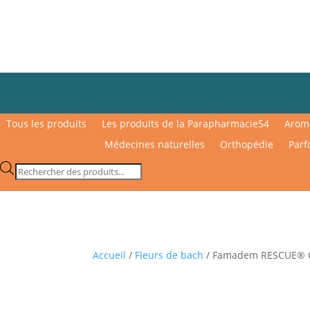
Tous les produits
Les produits de la Parapharmacie54
Arom
Médecines naturelles
Orthopédie
Parf
Recherche
de
produits
Accueil
/
Fleurs de bach
/ Famadem RESCUE® C