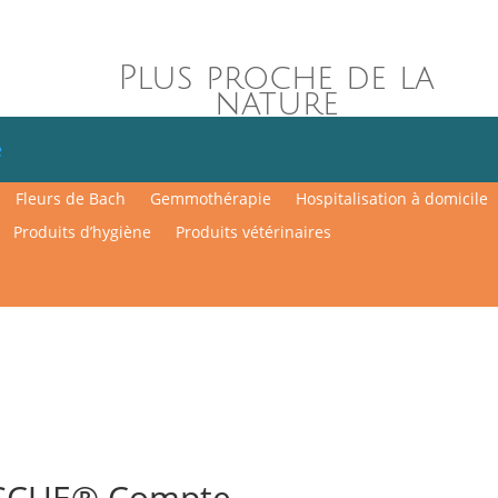
Plus proche de la
nature
e
Fleurs de Bach
Gemmothérapie
Hospitalisation à domicile
Produits d’hygiène
Produits vétérinaires
SCUE® Compte-