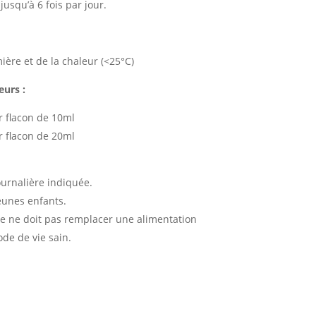
jusqu’à 6 fois par jour.
mière et de la chaleur (<25°C)
eurs :
r flacon de 10ml
r flacon de 20ml
urnalière indiquée.
eunes enfants.
 ne doit pas remplacer une alimentation
ode de vie sain.