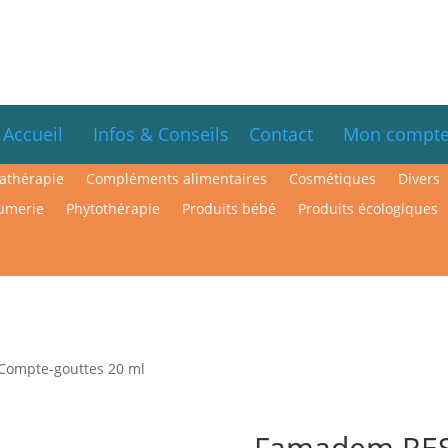
Accueil
Infos & Conseils
Contact
Mon compt
athérapie
Compléments alimentaires
Cosmétiques
Divers
umerie
Phytothérapie
Produits bébé
Produits écologiques
ompte-gouttes 20 ml
Famadem RE