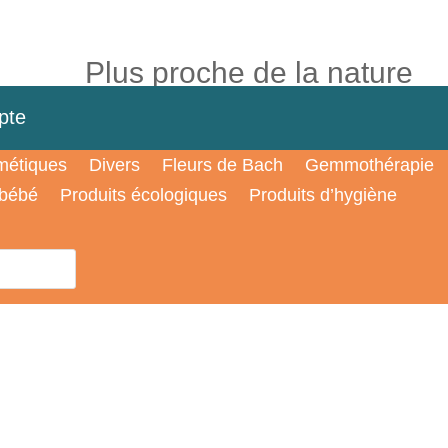
Plus proche de la nature
pte
étiques
Divers
Fleurs de Bach
Gemmothérapie
 bébé
Produits écologiques
Produits d’hygiène