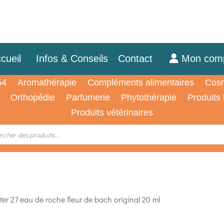
cueil
Infos & Conseils
Contact
Mon com
54
Aromathérapie
Compléments alimentaires
Cosm
Orthopédie
Parfumerie
Phytothérapie
Produits
Produits vétérinaires
r 27 eau de roche fleur de bach original 20 ml