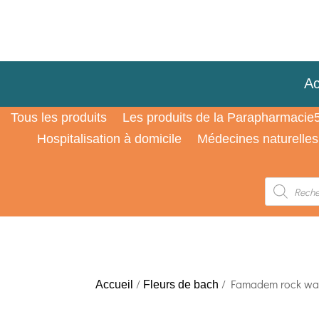
Ac
Tous les produits
Les produits de la Parapharmacie
Hospitalisation à domicile
Médecines naturelles
Recherche
de
produits
/
/ Famadem rock wate
Accueil
Fleurs de bach