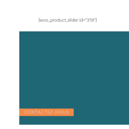
[woo_product_slider id="356"]
CONTACTEZ-NOUS