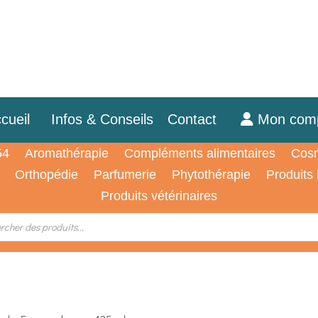
cueil
Infos & Conseils
Contact
Mon com
54
Aromathérapie
Compléments alimentaires
Cosm
Orthopédie
Parfumerie
Phytothérapie
Produits
Produits vétérinaires