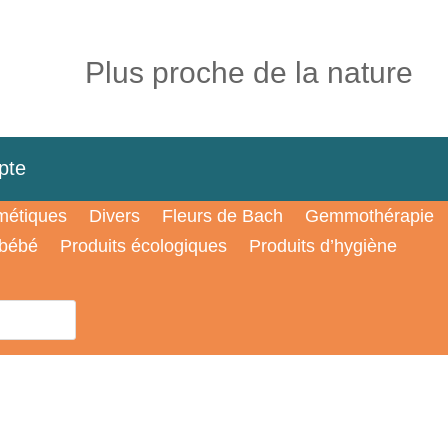
Plus proche de la nature
pte
étiques
Divers
Fleurs de Bach
Gemmothérapie
 bébé
Produits écologiques
Produits d’hygiène