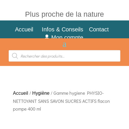
Plus proche de la nature
Accueil
Infos & Conseils
Contact
Mon compte
Recherche
de
produits
/
/ Gamme hygiene PHYSIO-
Accueil
Hygiène
NETTOYANT SANS SAVON SUCRES ACTIFS flacon
pompe 400 ml