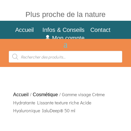
Plus proche de la nature
Accueil
Infos & Conseils
Contact
Mon compte
Recherche
de
produits
/
/ Gamme visage Crème
Accueil
Cosmétique
Hydratante Lissante texture riche Acide
Hyaluronique IaluDeep® 50 ml