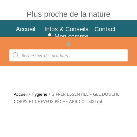
Plus proche de la nature
Accueil
Infos & Conseils
Contact
Mon compte
Recherche
de
produits
/
/ GIFRER ESSENTIEL – GEL DOUCHE
Accueil
Hygiène
CORPS ET CHEVEUX PÊCHE ABRICOT 500 ml