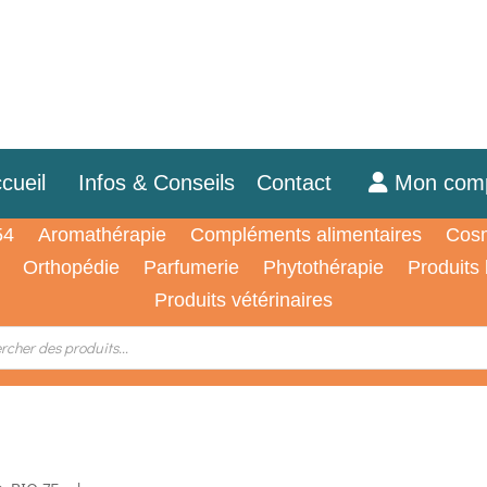
cueil
Infos & Conseils
Contact
Mon com
54
Aromathérapie
Compléments alimentaires
Cosm
Orthopédie
Parfumerie
Phytothérapie
Produits
Produits vétérinaires