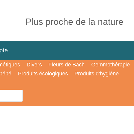
Plus proche de la nature
pte
étiques
Divers
Fleurs de Bach
Gemmothérapie
 bébé
Produits écologiques
Produits d’hygiène