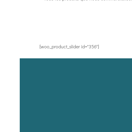
[woo_product_slider id="356"]