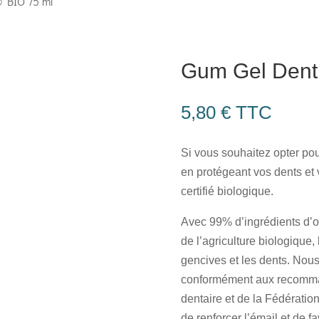
 BIO 75 ml
Gum Gel Dent
5,80
€
TTC
Si vous souhaitez opter pour
en protégeant vos dents et v
certifié biologique.
Avec 99% d’ingrédients d’or
de l’agriculture biologique,
gencives et les dents. Nous
conformément aux recomman
dentaire et de la Fédérati
de renforcer l’émail et de f