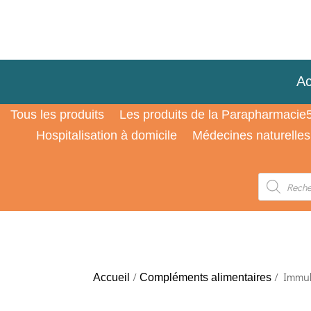
Ac
Tous les produits
Les produits de la Parapharmacie
Hospitalisation à domicile
Médecines naturelles
Recherche
de
produits
/
/ Immubi
Accueil
Compléments alimentaires