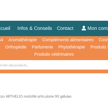
cueil
Infos & Conseils
Contact
Mon com
54
Aromathérapie
Compléments alimentaires
Cosm
Orthopédie
Parfumerie
Phytothérapie
Produits
Produits vétérinaires
o ARTHELIO mobilité articulaire 90 gélules