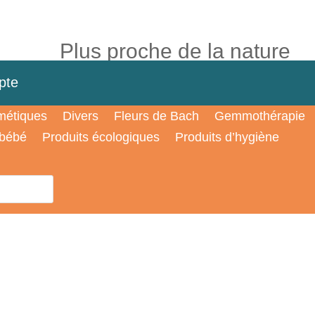
Plus proche de la nature
pte
étiques
Divers
Fleurs de Bach
Gemmothérapie
 bébé
Produits écologiques
Produits d’hygiène