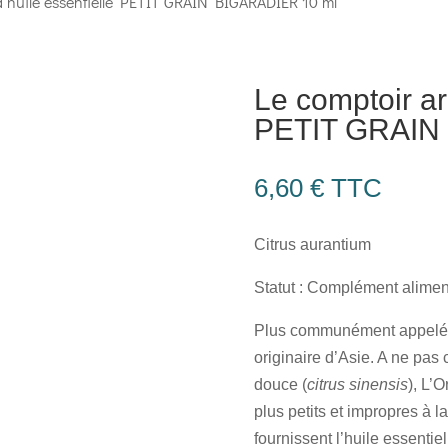
 huile essentielle PETIT GRAIN BIGARADIER 10 ml
Le comptoir ar
PETIT GRAIN
6,60
€
TTC
Citrus aurantium
Statut : Complément alimen
Plus communément appelé “O
originaire d’Asie. A ne pas
douce (
citrus sinensis
), L’
plus petits et impropres à 
fournissent l’huile essentie