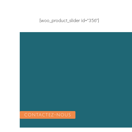
[woo_product_slider id="356"]
CONTACTEZ-NOUS