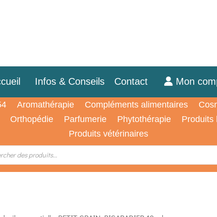
cueil
Infos & Conseils
Contact
Mon com
54
Aromathérapie
Compléments alimentaires
Cosm
Orthopédie
Parfumerie
Phytothérapie
Produits
Produits vétérinaires