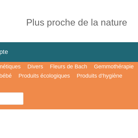
Plus proche de la nature
pte
étiques
Divers
Fleurs de Bach
Gemmothérapie
 bébé
Produits écologiques
Produits d’hygiène