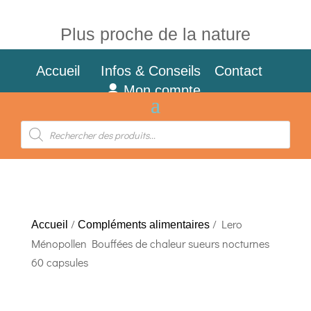
Plus proche de la nature
Accueil
Infos & Conseils
Contact
Mon compte
Recherche
de
produits
/
/ Lero
Accueil
Compléments alimentaires
Ménopollen Bouffées de chaleur sueurs nocturnes
60 capsules