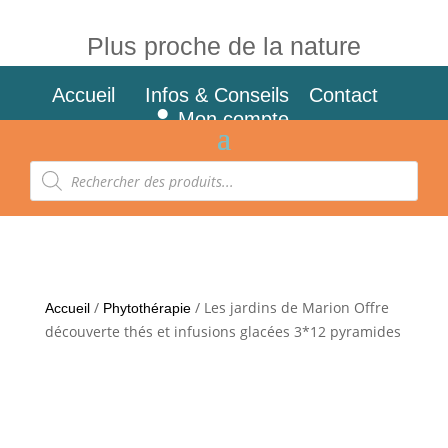
Plus proche de la nature
Accueil
Infos & Conseils
Contact
Mon compte
Recherche
de
produits
/
/ Les jardins de Marion Offre
Accueil
Phytothérapie
découverte thés et infusions glacées 3*12 pyramides