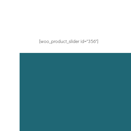
[woo_product_slider id="356"]