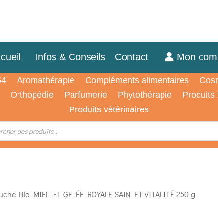
cueil
Infos & Conseils
Contact
Mon com
54
Aromathérapie
Compléments alimentaires
Cosm
Orthopédie
Parfumerie
Phytothérapie
Produits
Produits vétérinaires
che Bio MIEL ET GELÉE ROYALE SAIN ET VITALITÉ 250 g