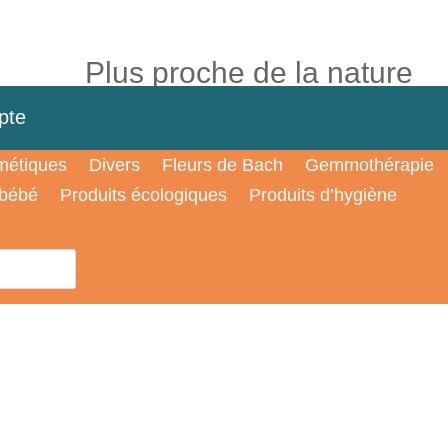
Plus proche de la nature
pte
étiques
Divers
Fleurs de Bach
Gemmothérapie
 bébé
Produits écologiques
Produits d’hygiène