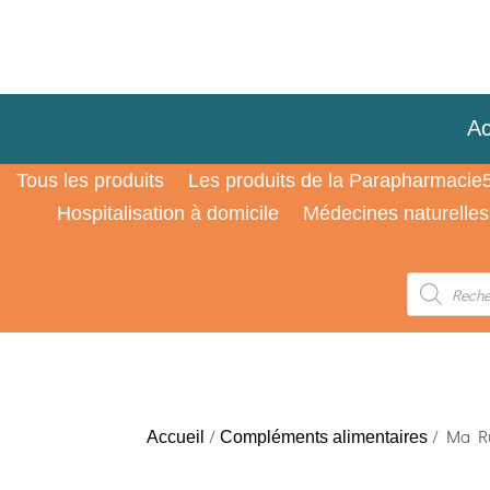
Ac
Tous les produits
Les produits de la Parapharmacie
Hospitalisation à domicile
Médecines naturelles
Recherche
de
produits
/
/ Ma Ru
Accueil
Compléments alimentaires