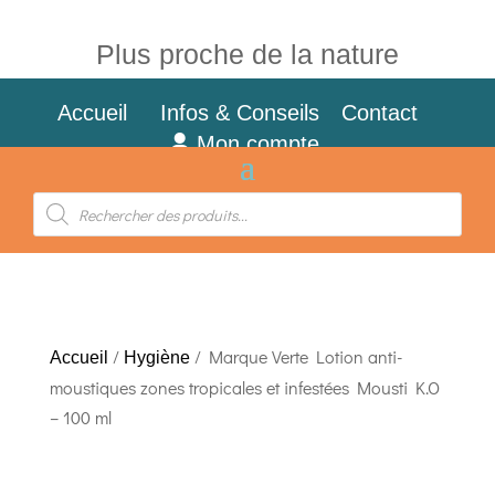
Plus proche de la nature
Accueil
Infos & Conseils
Contact
Mon compte
Recherche
de
produits
/
/ Marque Verte Lotion anti-
Accueil
Hygiène
moustiques zones tropicales et infestées Mousti K.O
– 100 ml