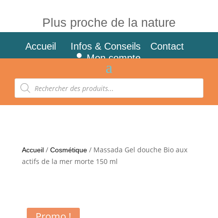
Plus proche de la nature
Accueil
Infos & Conseils
Contact
Mon compte
Recherche
de
produits
/
/ Massada Gel douche Bio aux
Accueil
Cosmétique
actifs de la mer morte 150 ml
Promo !