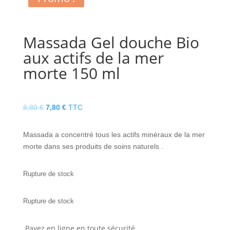
Massada Gel douche Bio
aux actifs de la mer
morte 150 ml
Le
Le
8,80
€
7,80
€
TTC
prix
prix
initial
actuel
Massada a concentré tous les actifs minéraux de la mer
était :
est :
morte dans ses produits de soins naturels .
8,80 €.
7,80 €.
Rupture de stock
Rupture de stock
Payez en ligne en toute sécurité