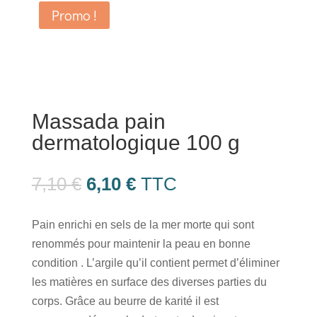
Promo !
Massada pain
dermatologique 100 g
Le
Le
7,10
€
6,10
€
TTC
prix
prix
initial
actuel
Pain enrichi en sels de la mer morte qui sont
était :
est :
renommés pour maintenir la peau en bonne
7,10 €.
6,10 €.
condition . L’argile qu’il contient permet d’éliminer
les matières en surface des diverses parties du
corps. Grâce au beurre de karité il est