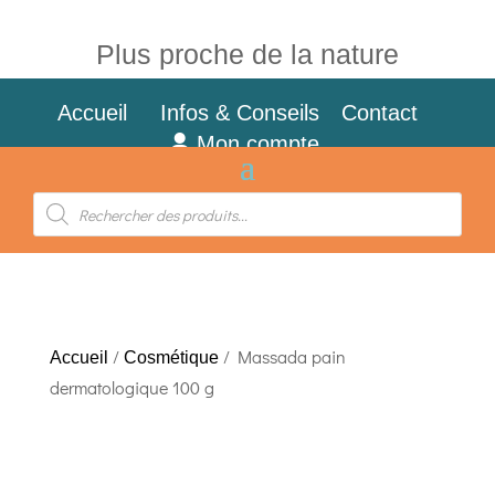
Plus proche de la nature
Accueil
Infos & Conseils
Contact
Mon compte
Recherche
de
produits
/
/ Massada pain
Accueil
Cosmétique
dermatologique 100 g