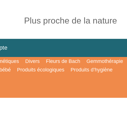
Plus proche de la nature
pte
étiques
Divers
Fleurs de Bach
Gemmothérapie
 bébé
Produits écologiques
Produits d’hygiène