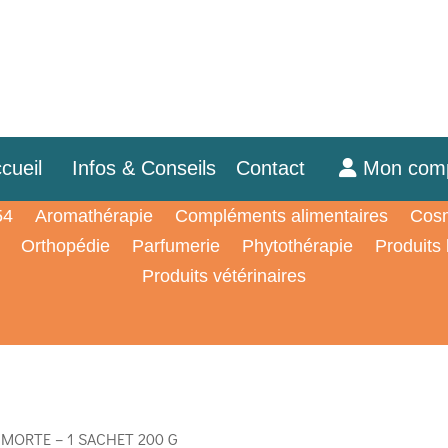
cueil
Infos & Conseils
Contact
Mon com
54
Aromathérapie
Compléments alimentaires
Cosm
Orthopédie
Parfumerie
Phytothérapie
Produits
Produits vétérinaires
MORTE – 1 SACHET 200 G