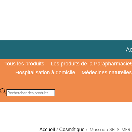
Ac
Tous les produits
Les produits de la Parapharmacie
Hospitalisation à domicile
Médecines naturelles
Recherche
de
produits
/
/ Massada SELS MER 
Accueil
Cosmétique