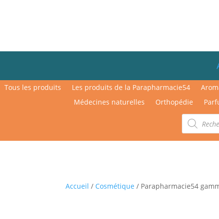
Tous les produits
Les produits de la Parapharmacie54
Arom
Médecines naturelles
Orthopédie
Parf
Recherche
de
produits
Accueil
/
Cosmétique
/ Parapharmacie54 gamme 