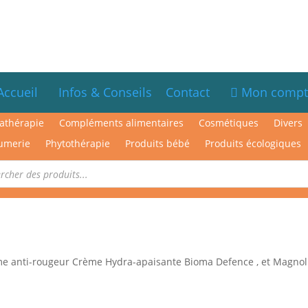
Accueil
Infos & Conseils
Contact
Mon compt
athérapie
Compléments alimentaires
Cosmétiques
Divers
umerie
Phytothérapie
Produits bébé
Produits écologiques
anti-rougeur Crème Hydra-apaisante Bioma Defence , et Magnolia