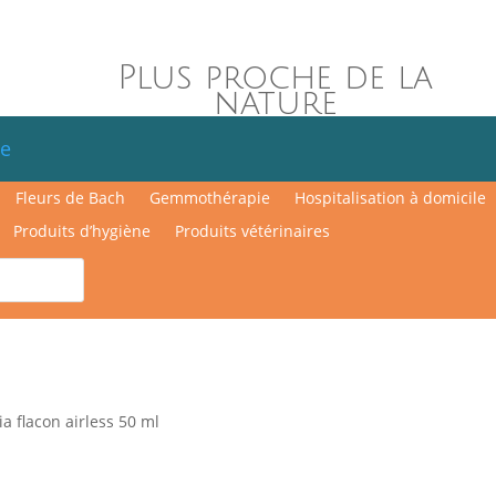
Plus proche de la
nature
e
Fleurs de Bach
Gemmothérapie
Hospitalisation à domicile
Produits d’hygiène
Produits vétérinaires
 flacon airless 50 ml