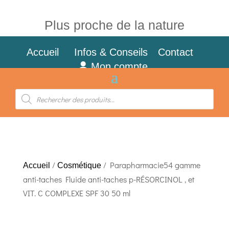
Plus proche de la nature
Accueil
Infos & Conseils
Contact
Mon compte
Recherche
de
produits
/
/ Parapharmacie54 gamme
Accueil
Cosmétique
anti-taches Fluide anti-taches p-RÉSORCINOL , et
VIT. C COMPLEXE SPF 30 50 ml