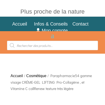
Plus proche de la nature
Accueil
Infos & Conseils
Contact
Mon compte
Recherche
de
produits
/
/ Parapharmacie54 gamme
Accueil
Cosmétique
visage CRÈME-GEL LIFTING Pro-Collagène , et
Vitamine C callRenew texture très légère