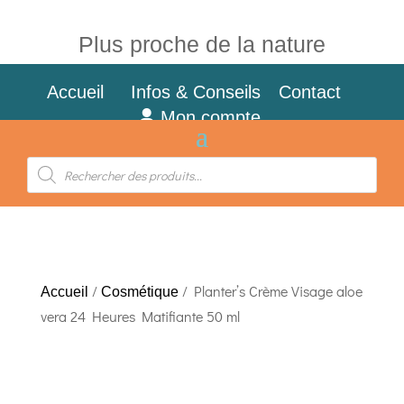
Plus proche de la nature
Accueil
Infos & Conseils
Contact
Mon compte
Recherche
de
produits
/
/ Planter’s Crème Visage aloe
Accueil
Cosmétique
vera 24 Heures Matifiante 50 ml