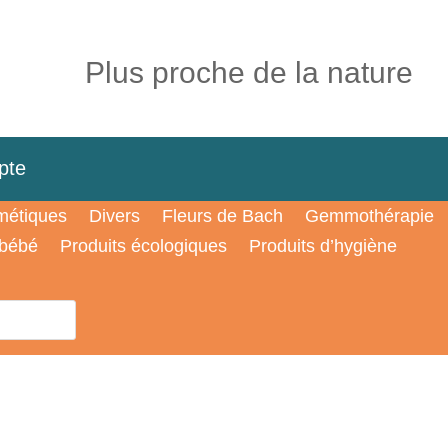
Plus proche de la nature
pte
étiques
Divers
Fleurs de Bach
Gemmothérapie
 bébé
Produits écologiques
Produits d’hygiène