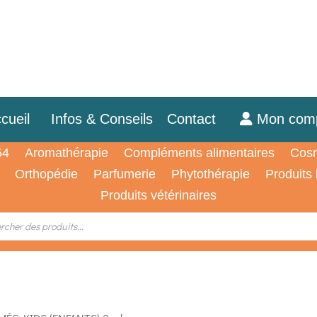
cueil
Infos & Conseils
Contact
Mon com
54
Aromathérapie
Compléments alimentaires
Cosm
Orthopédie
Parfumerie
Phytothérapie
Produits
Produits vétérinaires