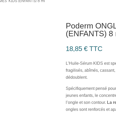
ÉS KIDS (ENFANTS) 8 ml
Poderm ONGL
(ENFANTS) 8 
18,85
€
TTC
L’Huile-Sérum KIDS est spé
fragilisés, abîmés, cassant,
dédoublent.
Spécifiquement pensé pour
jeunes enfants, le concentr
l’ongle et son contour.
La r
ongles sont renforcés et ap