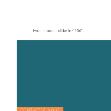
[woo_product_slider id="356"]
CONTACTEZ-NOUS