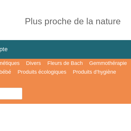
Plus proche de la nature
pte
étiques
Divers
Fleurs de Bach
Gemmothérapie
 bébé
Produits écologiques
Produits d’hygiène