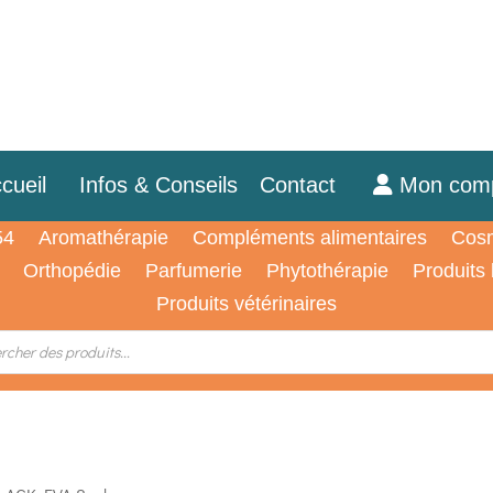
cueil
Infos & Conseils
Contact
Mon com
54
Aromathérapie
Compléments alimentaires
Cosm
Orthopédie
Parfumerie
Phytothérapie
Produits
Produits vétérinaires