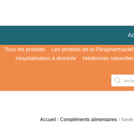
Ac
Tous les produits
Les produits de la Parapharmacie
Hospitalisation à domicile
Médecines naturelles
Recherche
de
produits
/
/ Santé
Accueil
Compléments alimentaires