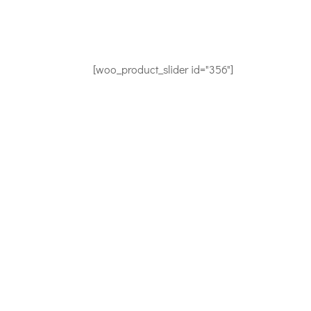
[woo_product_slider id="356"]
CONTACTEZ-NOUS