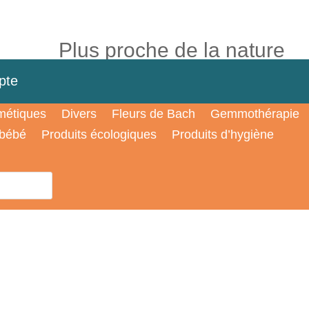
Plus proche de la nature
pte
étiques
Divers
Fleurs de Bach
Gemmothérapie
 bébé
Produits écologiques
Produits d’hygiène