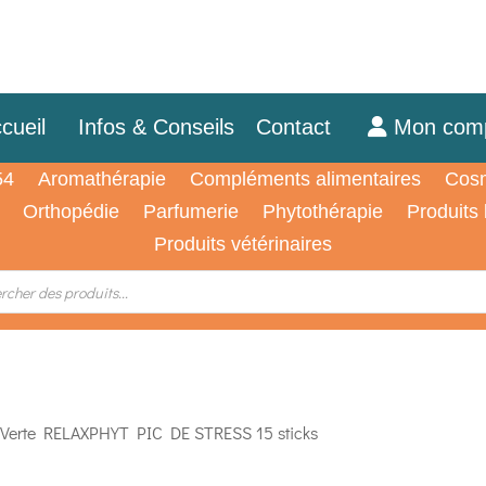
cueil
Infos & Conseils
Contact
Mon com
54
Aromathérapie
Compléments alimentaires
Cosm
Orthopédie
Parfumerie
Phytothérapie
Produits
Produits vétérinaires
 Verte RELAXPHYT PIC DE STRESS 15 sticks