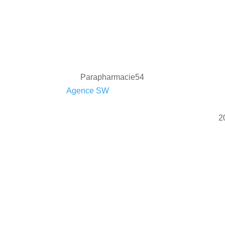
Parapharmacie54
2022 ©
Agence SW
| Tous droits réservés
2