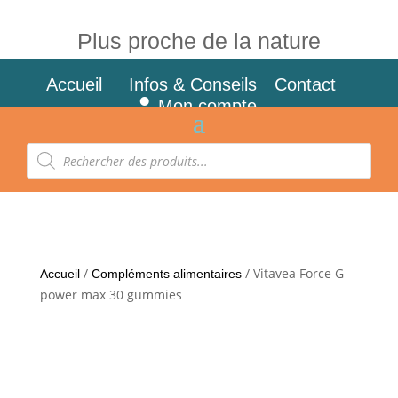
Plus proche de la nature
Accueil
Infos & Conseils
Contact
Mon compte
Recherche
de
produits
/
/ Vitavea Force G
Accueil
Compléments alimentaires
power max 30 gummies