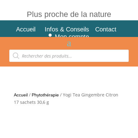
Plus proche de la nature
Accueil
Infos & Conseils
Contact
Mon compte
Recherche
de
produits
/
/ Yogi Tea Gingembre Citron
Accueil
Phytothérapie
17 sachets 30,6 g