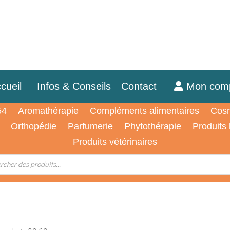
cueil
Infos & Conseils
Contact
Mon com
54
Aromathérapie
Compléments alimentaires
Cosm
Orthopédie
Parfumerie
Phytothérapie
Produits
Produits vétérinaires