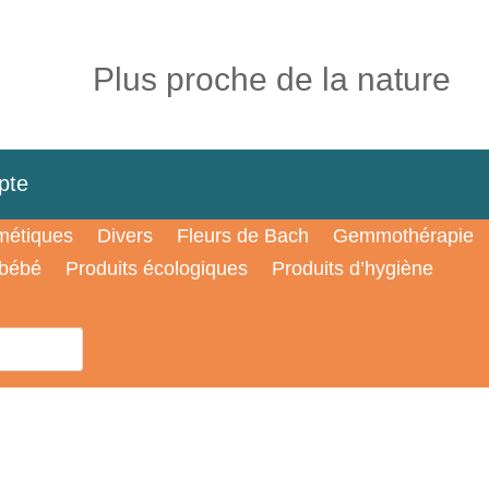
Plus proche de la nature
pte
étiques
Divers
Fleurs de Bach
Gemmothérapie
 bébé
Produits écologiques
Produits d’hygiène