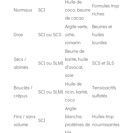
Huile de
Formules trop
Normaux
SCI
coco, beurre
riches
de cacao
Argile verte,
Beurres et
Gras
SCI ou SCS
ortie,
huiles
romarin
lourdes
Beurre de
Secs /
karité, huile
SCI ou SLMI
SCS et SLS
abîmés
d’avocat,
soie
Huile de
Bouclés /
Tensioactifs
SCI ou SLMI
ricin, karité,
crépus
sulfatés
coco
Argile
Fins / sans
blanche,
Huiles trop
SCI
volume
protéines de
nourrissantes
blé