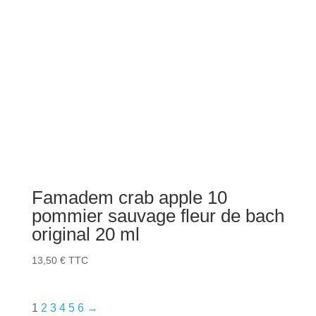
Famadem crab apple 10
pommier sauvage fleur de bach
original 20 ml
13,50
€
TTC
1
2
3
4
5
6
→