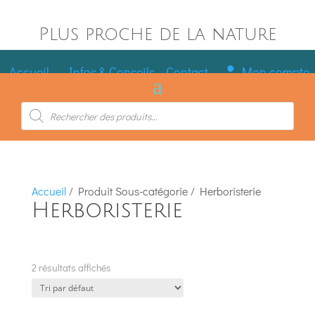
Plus proche de la nature
Accueil
Infos & Conseils
Contact
Mon compte
Recherche
de
produits
Accueil
/ Produit Sous-catégorie / Herboristerie
Herboristerie
2 résultats affichés