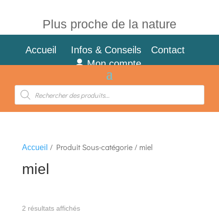
Plus proche de la nature
Accueil
Infos & Conseils
Contact
Mon compte
Recherche
de
produits
/ Produit Sous-catégorie / miel
Accueil
miel
2 résultats affichés