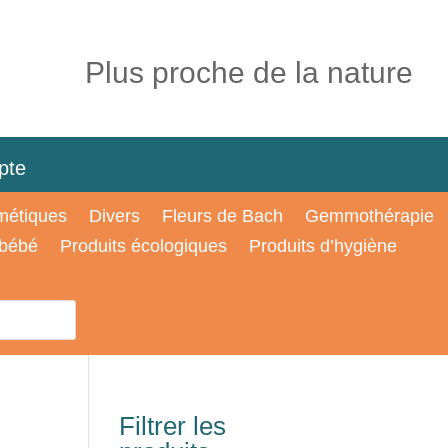
Plus proche de la nature
pte
étiques
Divers
Fleurs de Bach
Gemmothérapie
 bébé
Produits écologiques
Produits d’hygiène
Filtrer les