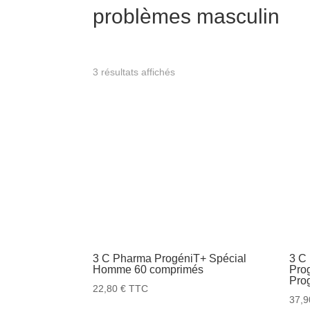
problèmes masculin
3 résultats affichés
3 C Pharma ProgéniT+ Spécial
3 C 
Homme 60 comprimés
Prog
Pro
22,80
€
TTC
37,