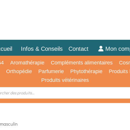
cueil
Infos & Conseils
Contact
Mon com
54
Aromathérapie
Compléments alimentaires
Cosm
Orthopédie
Parfumerie
Phytothérapie
Produits
Produits vétérinaires
 masculin