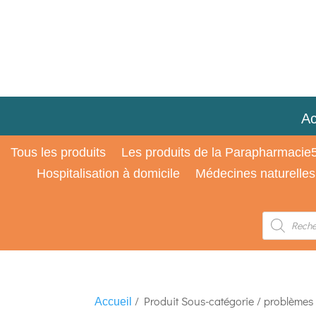
Ac
Tous les produits
Les produits de la Parapharmacie
Hospitalisation à domicile
Médecines naturelles
Recherche
de
produits
/ Produit Sous-catégorie / problèmes
Accueil