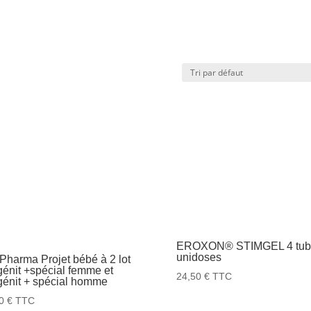
EROXON® STIMGEL 4 tub
unidoses
Pharma Projet bébé à 2 lot
énit +spécial femme et
24,50
€
TTC
génit + spécial homme
90
€
TTC