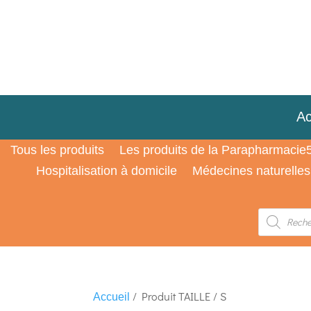
Ac
Tous les produits
Les produits de la Parapharmacie
Hospitalisation à domicile
Médecines naturelles
Recherche
de
produits
/ Produit TAILLE / S
Accueil