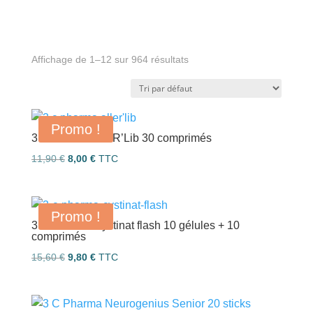
Affichage de 1–12 sur 964 résultats
Promo !
3 C Pharma AlleR’Lib 30 comprimés
Le
Le
11,90
€
8,00
€
TTC
prix
prix
initial
actuel
était :
est :
Promo !
3 C Pharma Cystinat flash 10 gélules + 10
11,90 €.
8,00 €.
comprimés
Le
Le
15,60
€
9,80
€
TTC
prix
prix
initial
actuel
était :
est :