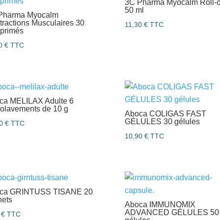
3C Pharma Myocalm Roll-
50 ml
Pharma Myocalm
ractions Musculaires 30
11,30
€
TTC
primés
10
€
TTC
ca MELILAX Adulte 6
rolavements de 10 g
Aboca COLIGAS FAST
GÉLULES 30 gélules
90
€
TTC
10,90
€
TTC
ca GRINTUSS TISANE 20
hets
Aboca IMMUNOMIX
ADVANCED GÉLULES 50
0
€
TTC