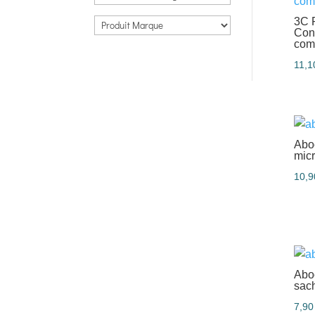
3C 
Cont
com
11,
Abo
mic
10,
Abo
sac
7,9