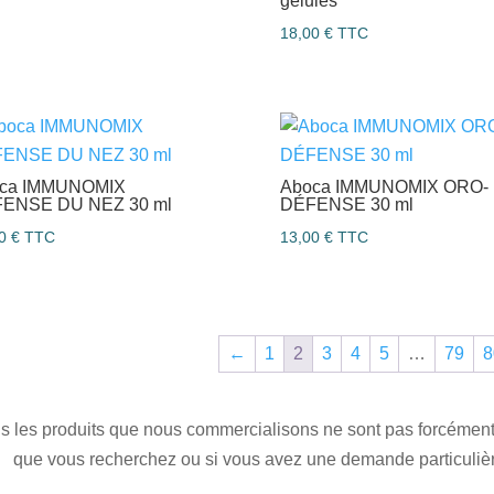
gélules
18,00
€
TTC
ca IMMUNOMIX
Aboca IMMUNOMIX ORO-
ENSE DU NEZ 30 ml
DÉFENSE 30 ml
00
€
TTC
13,00
€
TTC
←
1
2
3
4
5
…
79
8
s les produits que nous commercialisons ne sont pas forcément s
que vous recherchez ou si vous avez une demande particulière