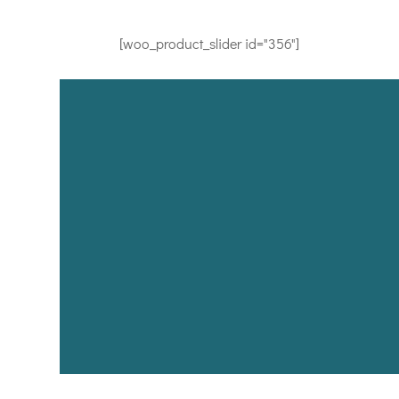
[woo_product_slider id="356"]