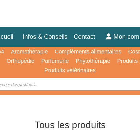
cueil
Infos & Conseils
Contact
Mon com
54
Aromathérapie
Compléments alimentaires
Cosm
Orthopédie
Parfumerie
Phytothérapie
Produits
Produits vétérinaires
Tous les produits