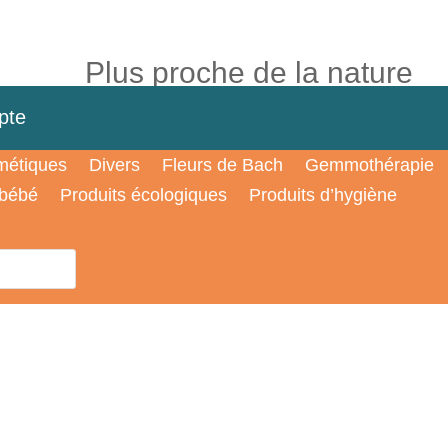
Plus proche de la nature
pte
étiques
Divers
Fleurs de Bach
Gemmothérapie
 bébé
Produits écologiques
Produits d’hygiène